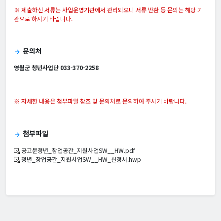
※ 제출하신 서류는 사업운영기관에서 관리되오니 서류 반환 등 문의는 해당 기
관으로 하시기 바랍니다.
문의처
arrow_forward
영월군 청년사업단 033-370-2258
※ 자세한 내용은 첨부파일 참조 및 문의처로 문의하여 주시기 바랍니다.
첨부파일
arrow_forward
공고문청년_창업공간_지원사업SW__HW.pdf
청년_창업공간_지원사업SW__HW_신청서.hwp