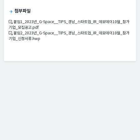
첨부파일
arrow_forward
붙임1_2023년_G-Space__TIPS_경남_스타트업_IR_데모데이10월_참가
기업_모집공고.pdf
붙임2_2023년_G-Space__TIPS_경남_스타트업_IR_데모데이10월_참가
기업_신청서류.hwp