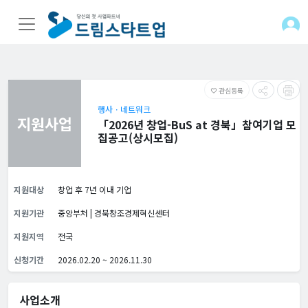
관심등록
favorite_border
행사ㆍ네트워크
지원사업
「2026년 창업-BuS at 경북」참여기업 모
집공고(상시모집)
지원대상
창업 후 7년 이내 기업
지원기관
중앙부처 | 경북창조경제혁신센터
지원지역
전국
신청기간
2026.02.20 ~ 2026.11.30
사업소개