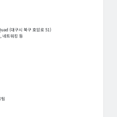
uad (대구시 북구 호암로 51)
담, 네트워킹 등
용팀