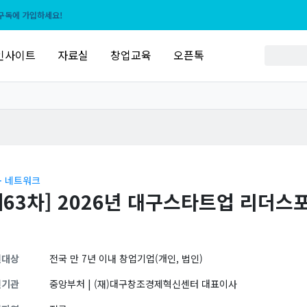
구독에 가입하세요!
인사이트
자료실
창업교육
오픈톡
ㆍ네트워크
제63차] 2026년 대구스타트업 리더스
원대상
전국 만 7년 이내 창업기업(개인, 법인)
원기관
중앙부처 | (재)대구창조경제혁신센터 대표이사