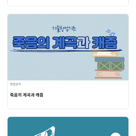
창업상식
죽음의 계곡과 캐즘