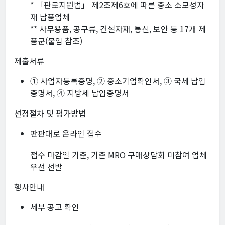
* 「판로지원법」 제2조제6호에 따른 중소 소모성자
재 납품업체
** 사무용품, 공구류, 건설자재, 통신, 보안 등 17개 제
품군(붙임 참조)
제출서류
➀ 사업자등록증명, ➁ 중소기업확인서, ➂ 국세 납입
증명서, ➃ 지방세 납입증명서
선정절차 및 평가방법
판판대로 온라인 접수
접수 마감일 기준, 기존 MRO 구매상담회 미참여 업체
우선 선발
행사안내
세부 공고 확인