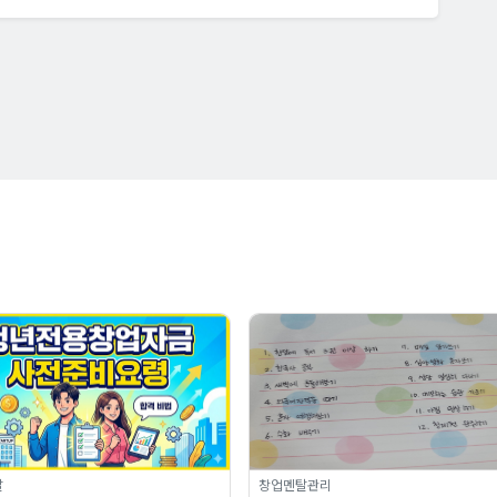
달
창업멘탈관리