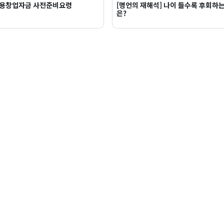
용창업자금 사전준비요령
[명언의 재해석] 나이 들수록 후회하는
은?
침
멤버십가입
파트너모집
고객센터