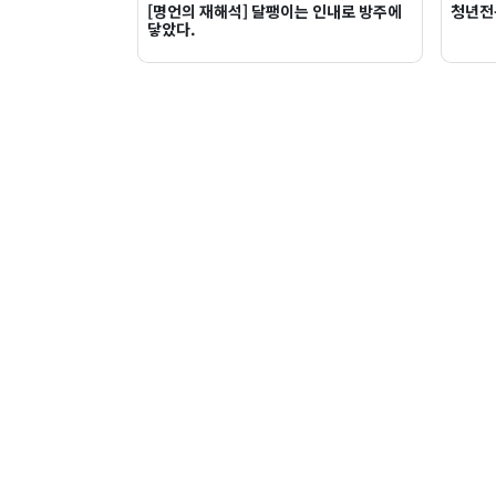
[명언의 재해석] 달팽이는 인내로 방주에
청년전
닿았다.
드림스타트업
드림플래닛
이용약관
개인정보처리방