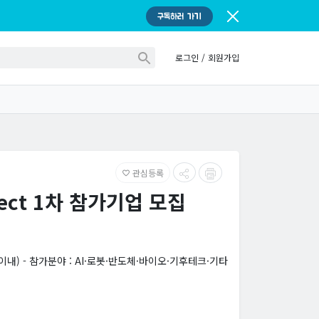
구독하러 가기
로그인
/
회원가입
관심등록
favorite_border
nect 1차 참가기업 모집
내) - 참가분야 : AI·로봇·반도체·바이오·기후테크·기타