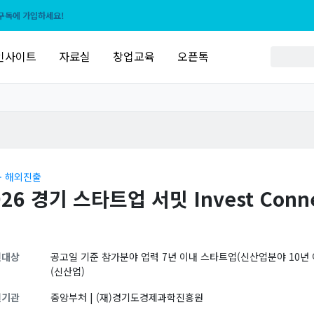
구독에 가입하세요!
인사이트
자료실
창업교육
오픈톡
ㆍ해외진출
026 경기 스타트업 서밋 Invest Con
원대상
공고일 기준 참가분야 업력 7년 이내 스타트업(신산업분야 10년 이
(신산업)
원기관
중앙부처 | (재)경기도경제과학진흥원