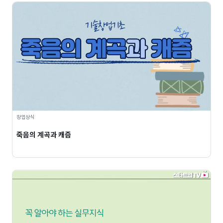
창업상식
죽음의 계곡과 캐즘