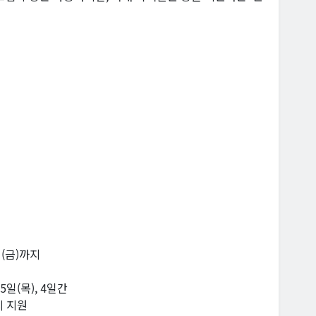
일(금)까지
25일(목), 4일간
시 지원