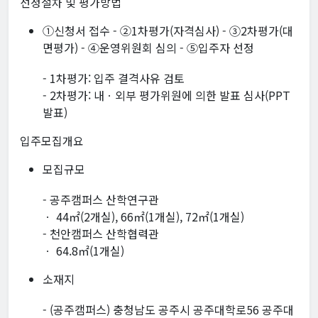
선정절차 및 평가방법
①신청서 접수 - ②1차평가(자격심사) - ③2차평가(대
면평가) - ④운영위원회 심의 - ⑤입주자 선정
- 1차평가: 입주 결격사유 검토
- 2차평가: 내ㆍ외부 평가위원에 의한 발표 심사(PPT
발표)
입주모집개요
모집규모
- 공주캠퍼스 산학연구관
ㆍ 44㎡(2개실), 66㎡(1개실), 72㎡(1개실)
- 천안캠퍼스 산학협력관
ㆍ 64.8㎡(1개실)
소재지
- (공주캠퍼스) 충청남도 공주시 공주대학로56 공주대