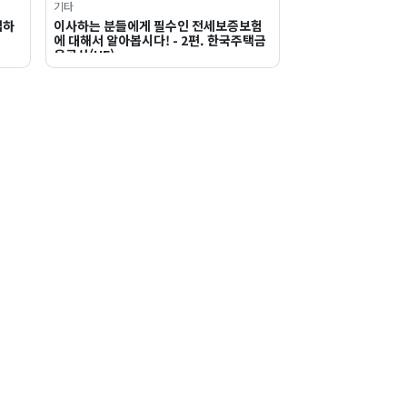
기타
업하
이사하는 분들에게 필수인 전세보증보험
에 대해서 알아봅시다! - 2편. 한국주택금
융공사(HF)