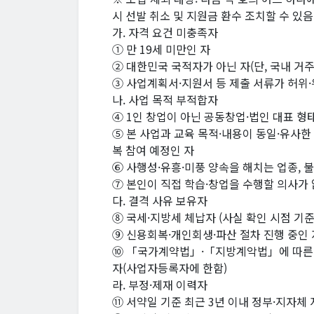
시 선발 취소 및 지원금 환수 조치할 수 있음
가. 자격 요건 미충족자
① 만 19세 미만인 자
② 대한민국 국적자가 아닌 자(단, 국내 거
③ 사업계획서·지원서 등 제출 서류가 허위·
나. 사업 목적 부적합자
④ 1인 창업이 아닌 공동창업·법인 대표 형
⑤ 본 사업과 교육 목적·내용이 동일·유사한
복 참여 예정인 자
⑥ 사행성·유흥·미풍 양속을 해치는 업종,
⑦ 본인이 직접 학습·창업을 수행할 의사가 
다. 결격 사유 보유자
⑧ 국세·지방세 체납자 (사실 확인 시점 기준
⑨ 신용회복·개인회생·파산 절차 진행 중인 자
⑩ 「국가계약법」·「지방계악법」에 따른 
자(사업자등록자에 한함)
라. 부정·제재 이력자
⑪ 서약일 기준 최근 3년 이내 정부·지자체