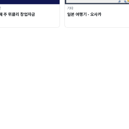
달
기타
째 주 위클리 창업자금
일본 여행기 - 오사카
침
멤버십가입
파트너모집
고객센터