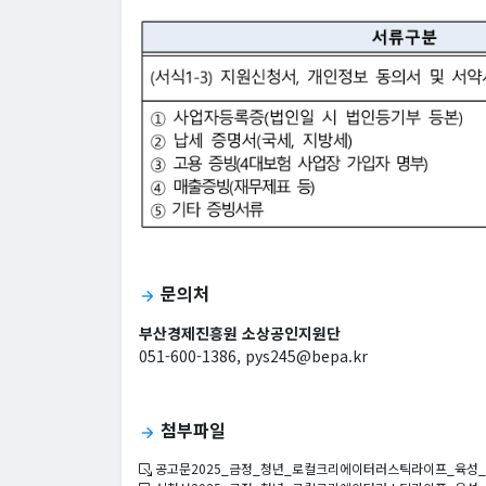
문의처
arrow_forward
부산경제진흥원 소상공인지원단
051-600-1386, pys245@bepa.kr
첨부파일
arrow_forward
공고문2025_금정_청년_로컬크리에이터러스틱라이프_육성_