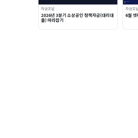
자금조달
자금조
2026년 3분기 소상공인 정책자금(대리대
6월 셋
출) 따라잡기
드림스타트업
드림플래닛
이용약관
개인정보처리방