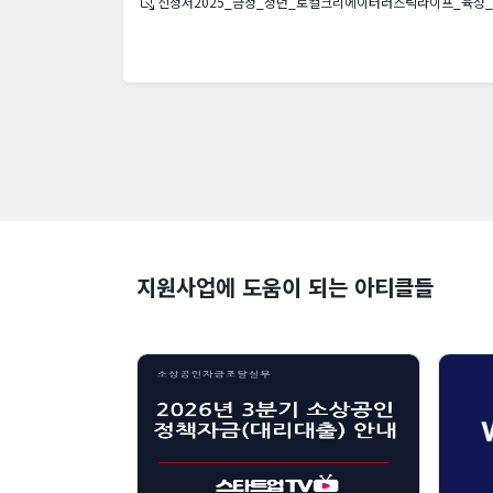
신청서2025_금정_청년_로컬크리에이터러스틱라이프_육성_
지원사업에 도움이 되는 아티클들