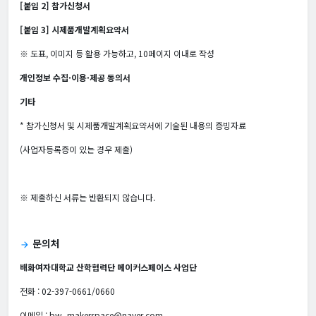
[붙임 2] 참가신청서
[붙임 3] 시제품개발계획요약서
※ 도표, 이미지 등 활용 가능하고, 10페이지 이내로 작성
개인정보 수집·이용·제공 동의서
기타
* 참가신청서 및 시제품개발계획요약서에 기술된 내용의 증빙자료
(사업자등록증이 있는 경우 제출)
※ 제출하신 서류는 반환되지 않습니다.
문의처
arrow_forward
배화여자대학교 산학협력단 메이커스페이스 사업단
전화 : 02-397-0661/0660
이메일 : bw_makerspace@naver.com