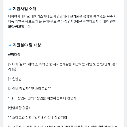
지원사업 소개
arrow_forward
배화여자대학교 메이커스페이스 사업단에서 신기술을 융합한 특색있는 우수 시
제품 개발을 목표로 하는 공예/푸드 분야 창업자(팀)을 선발하고자 아래와 같이
모집·공고합니다.
지원분야 및 대상
arrow_forward
신청대상
▷ 대학(원)의 재학생, 휴학생 중 시제품개발을 희망하는 개인 또는 팀(단체, 동아
리 등)
▷ 일반인
▷ 예비 창업자* 및 스타트업**
* 예비 창업자 정의 : 창업을 희망하는 예비 창업자
(연령제한 없음)
** 스타트업 정의 : 업력 3년 이내 창업기업
▷ 공통자격: 배화 메이커 스페이스 보유 장비를 활용하여 시제품개발 필수(횟수