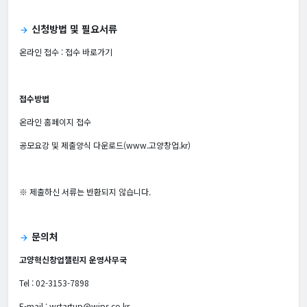
신청방법 및 필요서류
arrow_forward
온라인 접수 :
접수 바로가기
접수방법
온라인 홈페이지 접수
공모요강 및 제출양식 다운로드(www.고양창업.kr)
※ 제출하신 서류는 반환되지 않습니다.
문의처
arrow_forward
고양혁신창업챌린지 운영사무국
Tel : 02-3153-7898
E-mail : wstartup@wips.co.kr