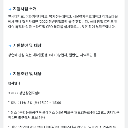
지원사업 소개
arrow_forward
연세대학교, 이화여자대학교, 명지전문대학교, 서울여자간호대학교 캠퍼스타운
에서 관내 협력사업인 ‘2022 청년창업포럼’을 진행합니다. 국내 창업 트렌드 및
이슈 특강과 성공 스타트업 CEO 특강을 실시하오니, 많은 참여 부탁드립니다.
지원분야 및 대상
arrow_forward
창업에 관심 있는 대학(원)생, (예비)창업자, 일반인, 지역주민 등
지원조건 및 내용
arrow_forward
행사안내
<2022 청년창업포럼>
* 일시 : 11월 3일 (목) 15:00 ~ 18:00
* 장소 : 복합문화공간 팀플레이스 (서울 마포구 월드컵북로4길 12 B1, 홍대입구
역 1번 출구에서 도보 5분)
* 대상 : 창업에 관심 있는 대학(원)생, 캠퍼스타운 창업팀, 일반인, 지역주민 등