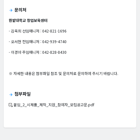
문의처
arrow_forward
한밭대학교 창업보육센터
- 김옥희 선임매니저 : 042-821-1696
- 오서현 전임매니저 : 042-939-4740
- 이경아 주임매니저 : 042-828-8430
※ 자세한 내용은 첨부파일 참조 및 문의처로 문의하여 주시기 바랍니다.
첨부파일
arrow_forward
붙임_2_시제품_제작_지원_참여자_모집공고문.pdf