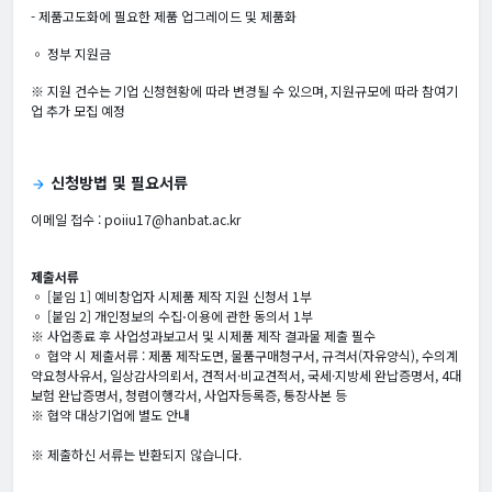
- 제품고도화에 필요한 제품 업그레이드 및 제품화
◦ 정부 지원금
※ 지원 건수는 기업 신청현황에 따라 변경될 수 있으며, 지원규모에 따라 참여기
업 추가 모집 예정
신청방법 및 필요서류
arrow_forward
이메일 접수 : poiiu17@hanbat.ac.kr
제출서류
◦ [붙임 1] 예비창업자 시제품 제작 지원 신청서 1부
◦ [붙임 2] 개인정보의 수집⋅이용에 관한 동의서 1부
※ 사업종료 후 사업성과보고서 및 시제품 제작 결과물 제출 필수
◦ 협약 시 제출서류 : 제품 제작도면, 물품구매청구서, 규격서(자유양식), 수의계
약요청사유서, 일상감사의뢰서, 견적서·비교견적서, 국세·지방세 완납증명서, 4대
보험 완납증명서, 청렴이행각서, 사업자등록증, 통장사본 등
※ 협약 대상기업에 별도 안내
※ 제출하신 서류는 반환되지 않습니다.