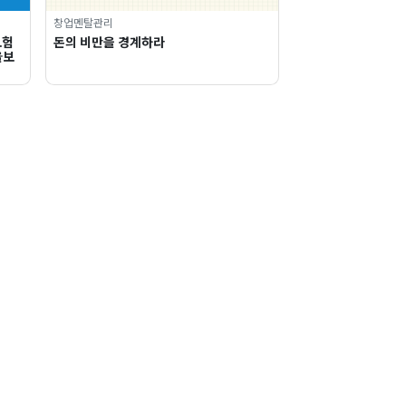
창업멘탈관리
보험
돈의 비만을 경계하라
울보