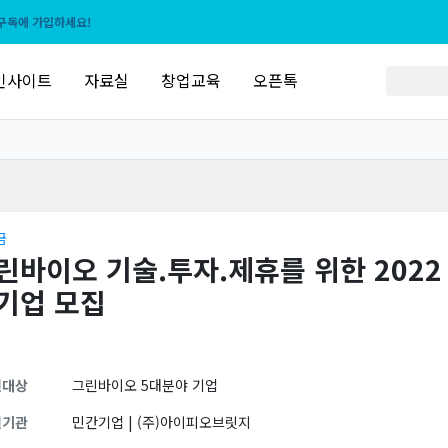
구독에 가입하세요!
인사이트
자료실
창업교육
오픈톡
금
린바이오 기술.투자.제휴를 위한 2022
기업 모집
원대상
그린바이오 5대분야 기업
원기관
민간기업 | (주)아이피오브릿지