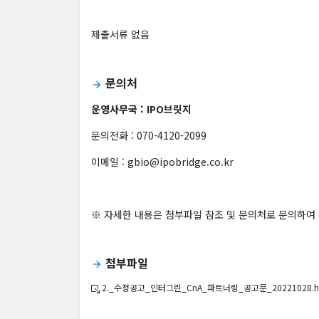
제출서류 없음
문의처
arrow_forward
운영사무국 : IPO브릿지
문의전화 : 070-4120-2099
이메일 : gbio@ipobridge.co.kr
※ 자세한 내용은 첨부파일 참조 및 문의처로 문의하여
첨부파일
arrow_forward
2._수정공고_인터그린_CnA_파트너링_공고문_20221028.