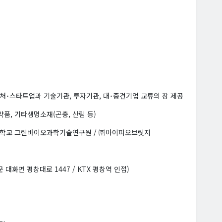
 벤처･스타트업과 기술기관, 투자기관, 대･중견기업 교류의 장 제공
품, 기타생명소재(곤충, 산림 등)
서울대학교 그린바이오과학기술연구원 / ㈜아이피오브릿지
대화면 평창대로 1447 / KTX 평창역 인접)