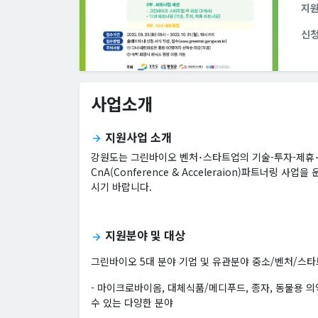
지
신
사업소개
지원사업 소개
arrow_forward
강원도는 그린바이오 벤처･스타트업의 기술-투자-제휴･협
CnA(Conference & Acceleraion)파트너링
시기 바랍니다.
지원분야 및 대상
arrow_forward
그린바이오 5대 분야 기업 및 유관분야 중소/벤처/스
- 마이크로바이옴, 대체식품/메디푸드, 종자, 동물용 의
수 있는 다양한 분야