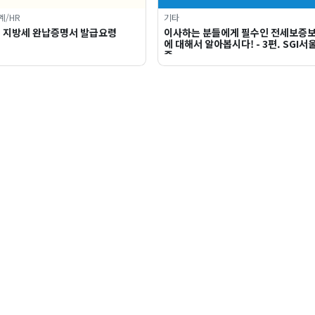
계/HR
기타
및 지방세 완납증명서 발급요령
이사하는 분들에게 필수인 전세보증
에 대해서 알아봅시다! - 3편. SGI서
증