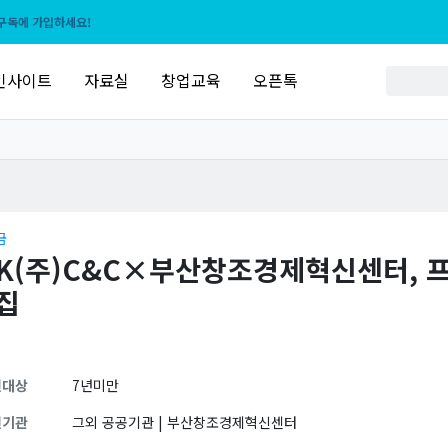
구독에 가입하세요!
인사이트
자료실
창업교육
오픈톡
금
SK(주)C&C×부산창조경제혁신센터, 
집
원대상
7년미만
원기관
그외 공공기관 | 부산창조경제혁신센터