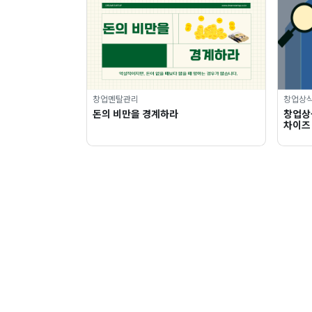
창업멘탈관리
창업상
돈의 비만을 경계하라
창업상
차이즈