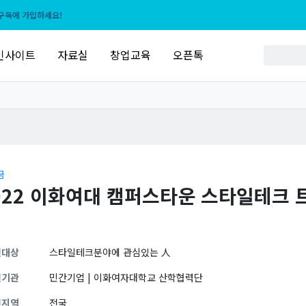
구독에 가입하세요!
인사이트
자료실
창업교육
오픈톡
금
022 이화여대 캠퍼스타운 스타일테크
원대상
스타일테크분야에 관심있는 人
원기관
민간기업 | 이화여자대학교 산학협력단
원지역
전국