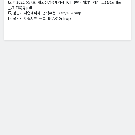
제2022-557호_재도전성공패키지_ICT_분야_재창업기업_모집공고배포
_V8jT6QQ.pdf
붙임2_사업계획서_양식수정_B7Ky9CK.hwp
붙임3_제출서류_목록_R0AB1Sr.hwp