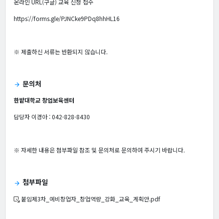
온라인 URL(구글) 교육 신청 접수
https://forms.gle/PJNCke9PDq8hhHL16
※ 제출하신 서류는 반환되지 않습니다.
문의처
arrow_forward
한밭대학교 창업보육센터
담당자 이경아 : 042-828-8430
※ 자세한 내용은 첨부파일 참조 및 문의처로 문의하여 주시기 바랍니다.
첨부파일
arrow_forward
붙임제3차_예비창업자_창업역량_강화_교육_계획안.pdf