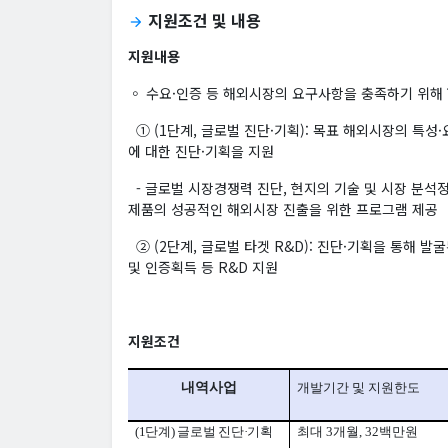
지원조건 및 내용
arrow_forward
지원내용
◦ 수요·인증 등 해외시장의 요구사항을 충족하기 위해
① (1단계, 글로벌 진단·기획): 목표 해외시장의 특
에 대한 진단·기획을 지원
- 글로벌 시장경쟁력 진단, 현지의 기술 및 시장 분석정보
제품의 성공적인 해외시장 진출을 위한 프로그램 제공
② (2단계, 글로벌 타겟 R&D): 진단·기획을 통해 발
및 인증획득 등 R&D 지원
지원조건
내역사업
개발기간 및 지원한도
(1
단계
)
글로벌 진단
·
기획
최대
3
개월
, 32
백만원