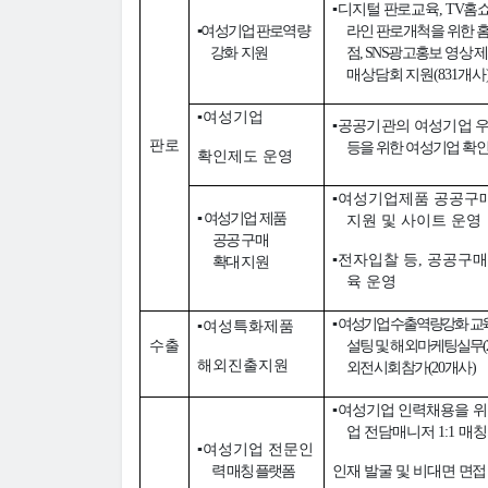
▪
디지털 판로교육
, T
V
홈쇼
▪
여성기업 판로역량
라인 판로개척을
위한 
강화 지원
점
, SNS
광고홍보 영상 
매상담회 지원
(831
개사
▪
여성기업
▪
공공기관의 여성기업 
판로
등을 위한 여성기업 확
확인제도 운영
▪
여성기업제품 공공구
▪
여성기업 제품
지원 및 사이트 운영
공공 구매
▪
전자입찰 등
,
공공구매
확대 지원
육 운영
▪
여성기업 수출역량강화 교
▪
여성특화제품
수출
설팅 및 해외마케팅실무
(
해외진출지원
외전시회참가
(20
개사
)
▪
여성기업 인력채용을 위
업 전담매니저
1:1
매칭
▪
여성기업 전문
인
력 매칭 플랫폼
인재 발굴 및
비대면 면접