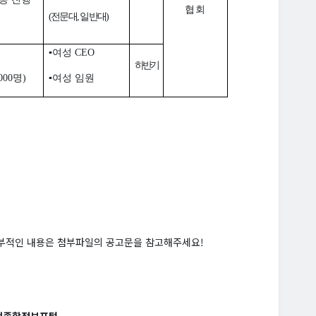
협회
(
전문대
,
일반대
)
▪
여성
CEO
하반기
,000
명
)
▪
여성 임원
세부적인 내용은 첨부파일의 공고문을 참고해주세요!
업종합정보포털