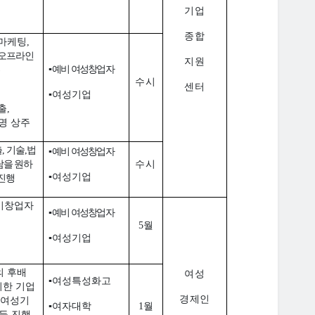
기업
종합
 마케팅
,
온오프라인
지원
▪
예비 여성창업자
)
수시
센터
▪
여성기업
출
,
명 상주
출
,
기술
,
법
▪
예비 여성창업자
담을 원하
수시
▪
여성기업
진행
예비창업자
▪
예비 여성창업자
5
월
▪
여성기업
의 후배
여성
▪
여성특성화고
위한
기업
경제인
여성기
▪
여자대학
1
월
등 진행