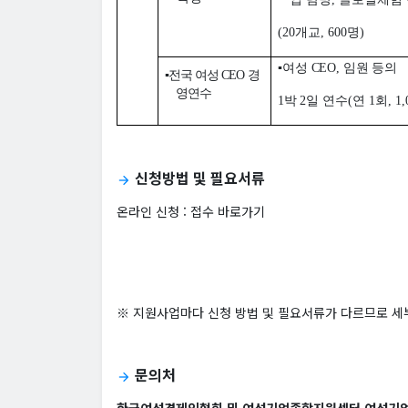
(20
개교
, 600
명
)
▪
여
성
CEO,
임원 등의
▪
전국 여성
CEO
경
영연수
1
박
2
일 연수
(
연
1
회
, 1
신청방법 및 필요서류
arrow_forward
온라인 신청 :
접수 바로가기
※ 지원사업마다 신청 방법 및 필요서류가 다르므로 
문의처
arrow_forward
한국여성경제인협회 및 여성기업종합지원센터 여성기