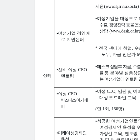
지원
(www.iljarihub.or.kr)
▪
여성기업을 대상으로
수출
,
경영전략 등을 
상담
(www.desk.or.kr
▪
여성기업 경영애
로 지원센터
*
전국 센터에 창업
,
수
노무
,
자금 전문가
6
▪
데스크 상담후 자금
,
수
▪
선배 여성
CEO
률
등 분야별 심층상
인력
멘토링
는 여성기업에 멘토링 
▪
여
성
CEO,
임원 및 
▪
여성
CEO
대상
오프라인 교육
비즈니스 아카데
미
(
연
1
회
, 150
명
)
▪
성공한 여성기업인들
여성경제인 육성을 
▪
미래여성경제인
가정신 교육
,
멘토링
,
육성
업 탐방
,
글로벌체험 