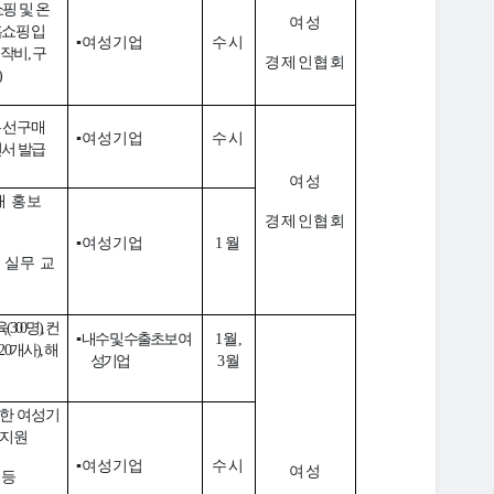
핑 및 온
여성
홈쇼핑 입
▪
여성기업
수시
제작비
,
구
경제인협회
)
우선구매
▪
여성기업
수시
인서 발급
여성
매 홍보
경제인협회
▪
여성기업
1
월
 실무 교
육
(300
명
),
컨
▪
내수 및 수출초보 여
1
월
,
20
개사
),
해
성기업
3
월
한 여성기
지원
▪
여성기업
수시
여성
 등