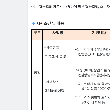
③ 「협동조합 기본법」(§2)에 따른 협동조합, 소비
지원조건 및 내용
arrow_forward
구분
사업명
지원내용
▪
여성창업
▪
전국
18
개 여성기업종합
창업공간
(238
개실
)
및 멘
보육센터 운영
▪
여성
(
예비
)
창업자를 
창업
컨설팅 및
우수창업자 시
▪
여성창업
*
중기부장관상 등 총
26
상
1
팀 상금
2,000
만
액셀러레이팅
*
우수 여성창업자 초기
투자유치 지원 등