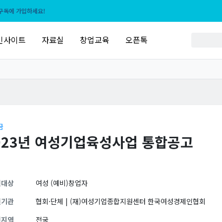
구독에 가입하세요!
인사이트
자료실
창업교육
오픈톡
금
023년 여성기업육성사업 통합공고
원대상
여성 (예비)창업자
원기관
협회·단체 | (재)여성기업종합지원센터 한국여성경제인협회
원지역
전국