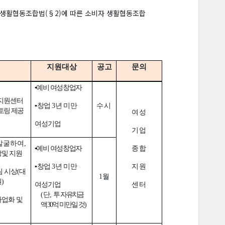
자생활협동조합법(§2)에 따른 소비자 생활협동조합
지원대상
공고
문의
▪
예비 여성창업자
지원센터
▪
창업
3
년
미만
수시
토링 제공
여성
여성기업
기업
발굴하여
,
▪
예비 여성창업자
종합
상
및
지원
▪
창업
3
년
미만
지원
팀 시상
(
대
1
월
원
)
여성기업
센터
(
단
,
투
자유치금
사업화 및
액
30
억 미만일 것
)