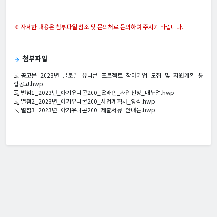
※ 자세한 내용은 첨부파일 참조 및 문의처로 문의하여 주시기 바랍니다.
첨부파일
arrow_forward
공고문_2023년_글로벌_유니콘_프로젝트_참여기업_모집_및_지원계획_통
합공고.hwp
별첨1_2023년_아기유니콘200_온라인_사업신청_매뉴얼.hwp
별첨2_2023년_아기유니콘200_사업계획서_양식.hwp
별첨3_2023년_아기유니콘200_제출서류_안내문.hwp