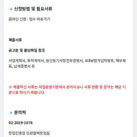
신청방법 및 필요서류
arrow_forward
온라인 신청 :
접수 바로가기
제출서류
공고문 및 붙임파일 참조
사업계획서, 투자계약서, 법인등기사항전부증명서, 4대보험가입자명부, 재무제
표, 납세증명서 등
※ 제출하신 서류는 사업운영기관에서 관리되오니 서류 반환 등 문의는 해당 기
관으로 하시기 바랍니다.
문의처
arrow_forward
02-2039-1076
창업진흥원 민관협력창업실