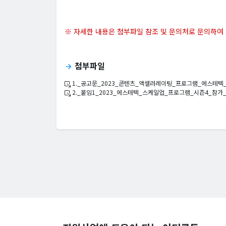
※ 자세한 내용은 첨부파일 참조 및 문의처로 문의하여
첨부파일
arrow_forward
1._공고문_2023_콘텐츠_액셀러레이팅_프로그램_에스테텍_
2._붙임1_2023_에스테텍_스케일업_프로그램_시즌4_참가