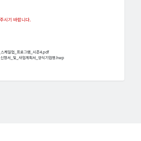
 주시기 바랍니다.
스케일업_프로그램_시즌4.pdf
_신청서_및_사업계획서_양식기업명.hwp