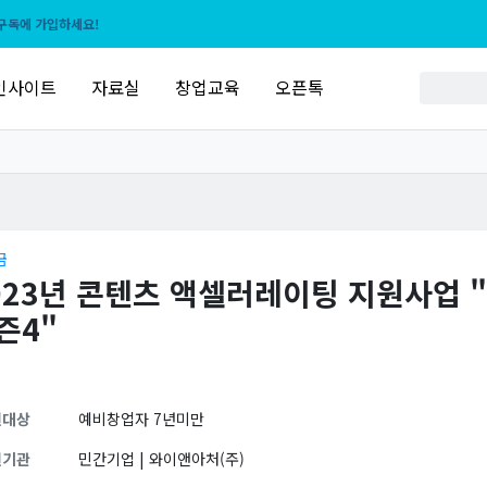
구독에 가입하세요!
인사이트
자료실
창업교육
오픈톡
금
023년 콘텐츠 액셀러레이팅 지원사업
즌4"
원대상
예비창업자 7년미만
원기관
민간기업 | 와이앤아처(주)