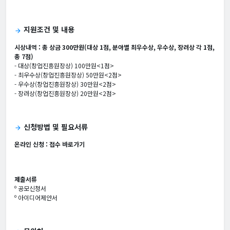
지원조건 및 내용
arrow_forward
시상내역 : 총 상금 300만원(대상 1점, 분야별 최우수상, 우수상, 장려상 각 1점,
총 7점)
- 대상(창업진흥원장상) 100만원<1점>
- 최우수상(창업진흥원장상) 50만원<2점>
- 우수상(창업진흥원장상) 30만원<2점>
- 장려상(창업진흥원장상) 20만원<2점>
신청방법 및 필요서류
arrow_forward
온라인 신청 :
접수 바로가기
제출서류
º 공모신청서
º 아이디어제안서