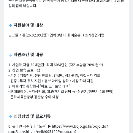
극적인 실행능력을 겸비한 예술분야 창업기업을 다음과 같이 모집하오니 많은 관
심과 참여 바랍니다.
지원분야 및 대상
arrow_forward
공고일 기준(26.02.09.(월)) 업력 3년 이내 예술분야 초기창업기업
지원조건 및 내용
arrow_forward
1. 사업화 자금 30백만원~최대 60백만원 (자기부담금 20% 필수)
2. 창업 보육 프로그램
- 기본 : 기업진단, 전담 멘토링, 컨설팅, 성과관리, 직접투자 검토
- 집중 : 투자 유치 지원 / 홍보.마케팅 강화 / 시장 확대 지원
3. 예술기업 통합행사 '아트 스타트업 데이'
- IR데모데이, 투자상담회, 대.중견기업 상담 등 (상반기/하반기 2회 진행)
- 문화체육관광부 장관상 수여 예정
신청방법 및 필요서류
arrow_forward
0.
온라인 접수(e나라도움) ▶ https://www.bojo.go.kr/bojo.do?
popShareUrl=/ia/getIA005100Popup.do?