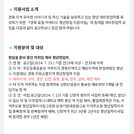
지원사업 소개
arrow_forward
경북 지역 우수한 아이디어 및 혁신 기술을 보유하고 있는 청년 예비창업자를 육
성하기 위한 『경북 로컬 커넥티드 청년창업 지원사업』에 참여할 예비창업자 모
집을 다음과 같이 공고하오니 많은 참여 바랍니다.
지원분야 및 대상
arrow_forward
창업을 준비 중인 미취업 예비 청년창업자
① 연 령 : 공고일(2024. 7. 15.) 기준 만19세 이상 ~ 만39세 이하
② 지 역 : 주민등록등본상 거주지가 경북지역이고 해당지역에 창업예정인 청년
※ 지원대상: 경북 지방소멸지역 청년창업자 지원
※ 제외지역: 구미, 경산, 김천, 포항, 칠곡, 경주, 군위, 예천 제외
※ 타 지역 거주자는 사업 참여자로 선정되었음이 통보된 때로부터 3개월 내 전
입가능 한 자
③ 조 건 : 사업 공고일(2024. 7. 15) 기준 신청자 명의의 사업자 등록(개인, 법인)
이 없는 자 및 미취업자(※대학교 재학 중인 자 지원 제외, 졸업예정자만 가능, 지
역주도형 청년일자리사업 2유형 상생기반대응형으로 지역주도형 청년일자리사
업 중복참여 및 반복참여자 배제, 신청자가 최근 3년중 2년이상 청년일자리사업
에 참여한 경우 1년간 제한)