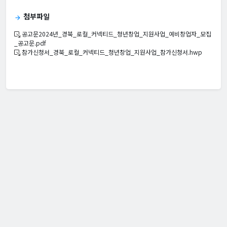
첨부파일
arrow_forward
공고문2024년_경북_로컬_커넥티드_청년창업_지원사업_예비창업자_모집
_공고문.pdf
참가신청서_경북_로컬_커넥티드_청년창업_지원사업_참가신청서.hwp