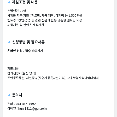
지원조건 및 내용
arrow_forward
선발인원 20명
사업화 자금 지원 : 재료비, 제품 제작, 마케팅 등 1,500만원
멘토링 : 창업·경영 등 관련 전문가 활용 맞춤형 멘토링 제공
제품개발 및 컨텐츠 제작지원
신청방법 및 필요서류
arrow_forward
온라인 신청 :
접수 바로가기
제출서류
참가신청서(별첨 양식)
주민등록등본, 사실증명(사업자등록사실여부), 고용보험자격이력내역서
문의처
arrow_forward
전화 : 054-465-7992
이메일 : huni1311@geri.re.kr