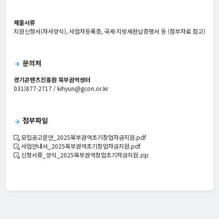
제출서류
지원신청서(자사양식), 사업자등록증, 국세·지방세완납증명서 등 (첨부자료 참고)
문의처
arrow_forward
경기콘텐츠진흥원 북부권역센터
031)877-2717 / kihyun@gcon.or.kr
첨부파일
arrow_forward
모집공고문안_2025북부권역초기창업자금지원.pdf
사업안내서_2025북부권역초기창업자금지원.pdf
신청서류_양식_2025북부권역창업초기자금지원.zip