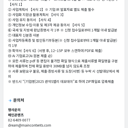
【서식 1】
② 사업계획서 【서식 2】※ 기업 IR 발표자료 별도 제출 필수
③ 사업화 지원금 활용계획서 【서식 3】
④ 사업 유지 동의서 【서식 4】
⑤ 개인정보 수집·이용 및 제3자 제공 동의서 【서식 5】
⑥ 국세 및 지방세 완납증명서 각 1부 ※ 신청 접수일로부터 1개월 이내 발급분
⑦ 대표자 신분증 사본
⑧ 사업자등록증 및 법인등기부등본(※ 신청 접수일로부터 1개월 이내 발급분)
각 1부
⑨ 확약서【서식 6】(서명 후, 12~15P 모두 스캔하여 PDF로 제출)
⑩ Ai 기업로고(Ai 원본 제출 必)
※ 모든 서류는 pdf 등 편집이 불가한 파일 형식으로 제출서류별 파일명을 구분
하여 제출하며 전체 파일 용량이 30MB를 넘지 않도록 조정
※ 서류 보완요구 불응, 제출·증빙서류 및 도장(서명) 등 누락 시 선발대상에서 제
외
※ 반드시 “[기업명]2025 관악S밸리 데모데이”로 하여 ZIP파일로 압축제출
문의처
arrow_forward
행사문의
메인콘텐츠
02-6409-0077
dream@maincontents.com