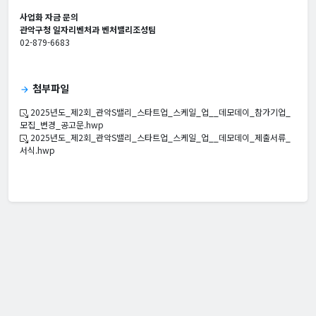
사업화 자금 문의
관악구청 일자리벤처과 벤처밸리조성팀
02-879-6683
첨부파일
arrow_forward
2025년도_제2회_관악S밸리_스타트업_스케일_업__데모데이_참가기업_
모집_변경_공고문.hwp
2025년도_제2회_관악S밸리_스타트업_스케일_업__데모데이_제출서류_
서식.hwp