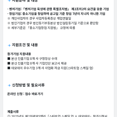
지원분야 및 대상
arrow_forward
- 벤처기업:「벤처기업 육성에 관한 특별조치법」 제2조의2의 요건을 갖춘 기업
- 창업기업: 중소기업을 창업하여 공고일 기준 창업 7년이 지나지 아니한 기업
※ 개인사업자의 경우 사업자등록증상 개업연월일
※ 법인기업의 경우 법인등기부등본상 법인설립등기일 기준으로 판단함
※ 세부기준은 「중소기업창업 지원법」 규정에 따름
지원조건 및 내용
arrow_forward
참가기업 지원내용
■ 본선 진출기업 8개 사 구청장상 수여
■ 본선 진출기업 8개 사 기업진단 보고서 제공
■ 데모데이 우수기업 3개 사 사업화 자금 지원(스타트업 스케일 업)
신청방법 및 필요서류
arrow_forward
온라인 신청 :
접수 바로가기
제출서류
① 2025년도 제2회관악S밸리「스타트업 스케일 업 × 데모데이」참가신청서