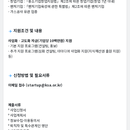
- 창업기업 :「중소기업창업지원법」제2조에 따른 창업기업(창업 7년 이내)
- 벤처기업 :「벤처기업육성에 관한 특별법」제2조에 따른 벤처기업
- 가스공사 유관 업종
지원조건 및 내용
arrow_forward
사업화ㆍ고도화 자금(기업당 10백만원) 지원
- 기본 지원 프로그램(컨설팅, 홍보)
- 추가 지원 프로그램(심화 컨설팅, 아이디어 사업화 지원(지식재산권 출원 지원)
등)
신청방법 및 필요서류
arrow_forward
이메일 접수 (startup@ksa.or.kr)
제출서류
º 사업신청서
º 사업계획서
º 정보수집·이용동의서
º 퇴직자 및 특수관계인 명단