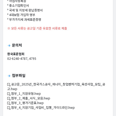
º 사업자등록증
º 중소기업확인서
º 국세 및 지방세 완납증명서
º 4대보험 가입자 명부
º 부가가치세 과세표준증명
※ 모든 서류는 공고일 기준 유효한 서류로 제출
문의처
arrow_forward
한국표준협회
02-6240-4787, 4795
첨부파일
arrow_forward
공고문_2025년_한국가스공사_에너지_창업벤처기업_육성사업_모집_공
고.hwp
첨부_1_지원유형.hwp
첨부_2_제출_서식_모음.hwp
첨부_3_평가기준표.hwp
첨부_4_지원기업_사업비_집행_가이드라인.hwp