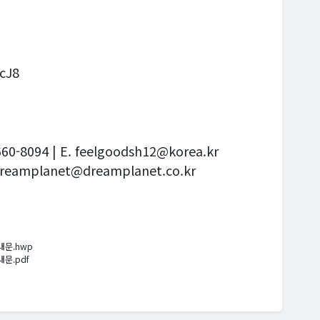
NcJ8
94 | E. feelgoodsh12@korea.kr
dreamplanet@dreamplanet.co.kr
문.hwp
문.pdf