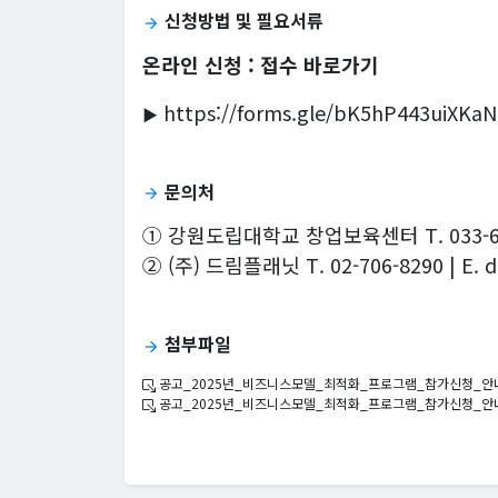
신청방법 및 필요서류
arrow_forward
온라인 신청 : 접수 바로가기
https://forms.gle/bK5hP443uiXKa
▶
문의처
arrow_forward
① 강원도립대학교 창업보육센터 T. 033-660-80
② (주) 드림플래닛 T. 02-706-8290 | E. 
첨부파일
arrow_forward
공고_2025년_비즈니스모델_최적화_프로그램_참가신청_안내
공고_2025년_비즈니스모델_최적화_프로그램_참가신청_안내