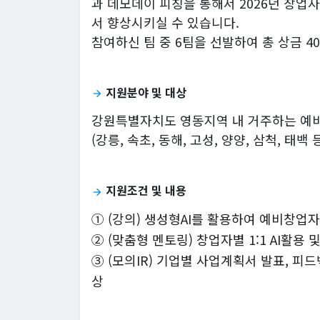
과 데모데이 피칭을 통해서 2026년 창업
서 향상시키실 수 있습니다.
참여하신 팀 중 6팀을 선발하여 총 상금 40
지원분야 및 대상
arrow_forward
강원특별자치도 영동지역 내 거주하는 예비
(강릉, 속초, 동해, 고성, 양양, 삼척, 태백 
지원조건 및 내용
arrow_forward
① (강의) 생성형AI를 활용하여 예비창업
② (맞춤형 멘토링) 창업자별 1:1 AI활용
③ (모의IR) 기업별 사업계획서 발표, 피드
상