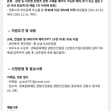
문화ㆍ관광 등 다양한 콘텐츠 관련 시제품 제작이 가능한 예비/초기 또는 설립 3
년 이내 창업자(연 매출 1억 이하에 한함)
- 안동시에 주민등록 주소를 둔
만40세 이상 만64세 이하
(생년월일 1961.01.01.
부터 1985.12.31. 까지)
지원조건 및 내용
arrow_forward
교육, 컨설팅 및 IR피치덱 제작(PPT 15장 이내) 무료 지원
- 모의투자 경진대회 : 총 상금 4,300만원
- 최우수상 수상자 : 경북문화재단 콘텐츠진흥원 1인창조기업지원센터 입주기회
제공(입주자격 검토 후, 입주일자 추후 별도협의)
신청방법 및 필요서류
arrow_forward
이메일, 방문 접수
- 이메일 : ycsin8797@naver.com
- 접수처 : 경북문화재단 콘텐츠진흥원 콘텐츠산업팀 (경상북도 안동시 영가로
16, 3층)
제출서류