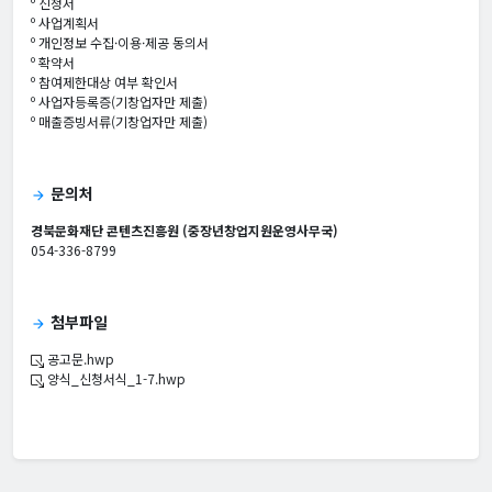
º 신청서
º 사업계획서
º 개인정보 수집·이용·제공 동의서
º 확약서
º 참여제한대상 여부 확인서
º 사업자등록증(기창업자만 제출)
º 매출증빙서류(기창업자만 제출)
문의처
arrow_forward
경북문화재단 콘텐츠진흥원 (중장년창업지원운영사무국)
054-336-8799
첨부파일
arrow_forward
공고문.hwp
양식_신청서식_1-7.hwp