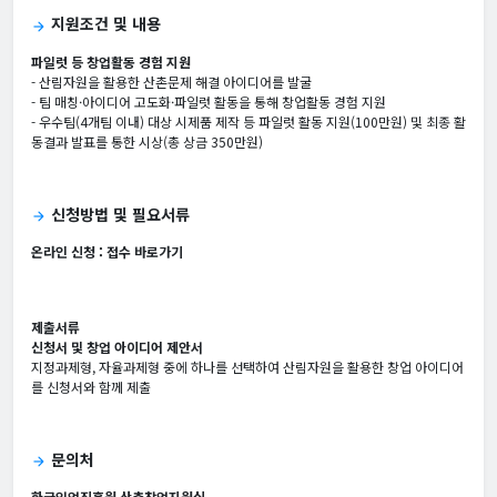
지원조건 및 내용
arrow_forward
파일럿 등 창업활동 경험 지원
- 산림자원을 활용한 산촌문제 해결 아이디어를 발굴
- 팀 매칭·아이디어 고도화·파일럿 활동을 통해 창업활동 경험 지원
- 우수팀(4개팀 이내) 대상 시제품 제작 등 파일럿 활동 지원(100만원) 및 최종 활
동결과 발표를 통한 시상(총 상금 350만원)
신청방법 및 필요서류
arrow_forward
온라인 신청 :
접수 바로가기
제출서류
신청서 및 창업 아이디어 제안서
지정과제형, 자율과제형 중에 하나를 선택하여 산림자원을 활용한 창업 아이디어
를 신청서와 함께 제출
문의처
arrow_forward
한국임업진흥원 산촌창업지원실