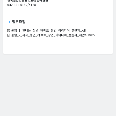
042-381-5192/5128
첨부파일
arrow_forward
붙임_1_안내문_청년_林팩트_창업_아이디어_챌린지.pdf
붙임_2_서식_청년_林팩트_창업_아이디어_챌린지_제안서.hwp