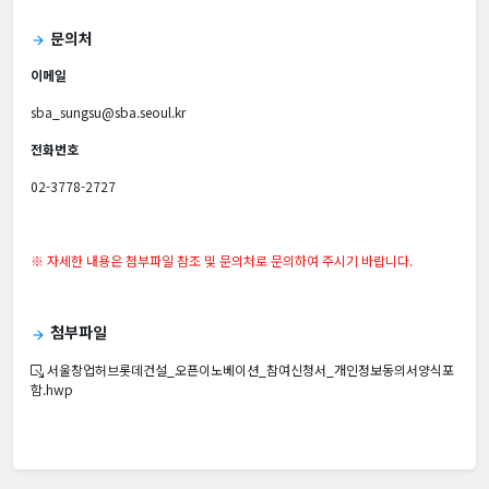
문의처
arrow_forward
이메일
sba_sungsu@sba.seoul.kr
전화번호
02-3778-2727
※ 자세한 내용은 첨부파일 참조 및 문의처로 문의하여 주시기 바랍니다.
첨부파일
arrow_forward
서울창업허브롯데건설_오픈이노베이션_참여신청서_개인정보동의서양식포
함.hwp