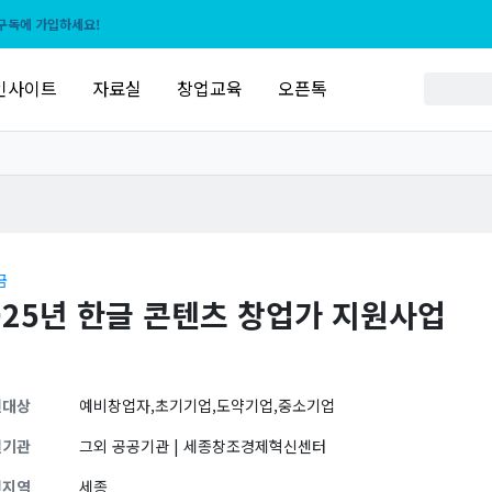
구독에 가입하세요!
인사이트
자료실
창업교육
오픈톡
금
025년 한글 콘텐츠 창업가 지원사업
원대상
예비창업자,초기기업,도약기업,중소기업
원기관
그외 공공기관 | 세종창조경제혁신센터
원지역
세종