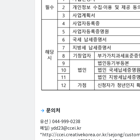
문의처
arrow_forward
유선 ) 044-999-0238
메일) ydd23@ccei.kr
*http://ccei.creativekorea.or.kr/sejong/custo