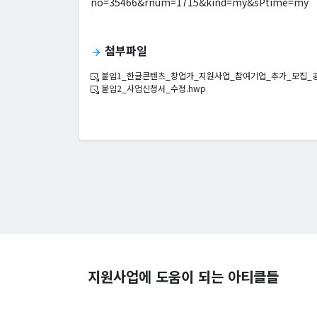
no=35466&rnum=1715&kind=my&sPtime=my
첨부파일
arrow_forward
붙임1_한글콘텐츠_창업가_지원사업_참여기업_추가_모집_공고
붙임2_사업신청서_수정.hwp
지원사업에 도움이 되는 아티클들