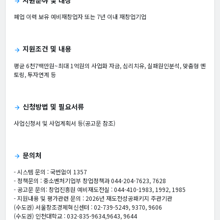
지원분야 및 대상
arrow_forward
폐업 이력 보유 예비재창업자 또는 7년 이내 재창업기업
지원조건 및 내용
arrow_forward
평균 6천7백만원~최대 1억원의 사업화 자금, 심리치유, 실패원인분석, 맞춤형 멘
토링, 투자연계 등
신청방법 및 필요서류
arrow_forward
사업신청서 및 사업계획서 등(공고문 참조)
문의처
arrow_forward
- 시스템 문의 : 국번없이 1357
- 정책문의 : 중소벤처기업부 창업정책과 044-204-7623, 7628
- 공고문 문의: 창업진흥원 예비재도전실 : 044-410-1983, 1992, 1985
- 지원내용 및 평가관련 문의 : 2026년 재도전성공패키지 주관기관
(수도권) 서울창조경제혁신센터 : 02-739-5249, 9370, 9606
(수도권) 인천대학교 : 032-835-9634,9643, 9644