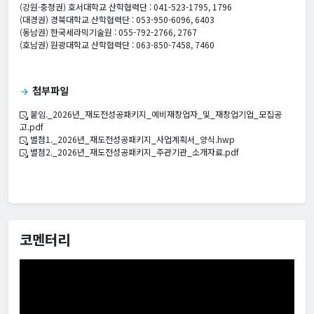
(강원·충청권) 호서대학교 산학협력단 : 041-523-1795, 1796
(대경권) 경북대학교 산학협력단 : 053-950-6096, 6403
(동남권) 한국세라믹기술원 : 055-792-2766, 2767
(호남권) 원광대학교 산학협력단 : 063-850-7458, 7460
첨부파일
arrow_forward
붙임._2026년_재도전성공패키지_예비재창업자_및_재창업기업_모집공
고.pdf
별첨1._2026년_재도전성공패키지_사업계획서_양식.hwp
별첨2._2026년_재도전성공패키지_주관기관_소개자료.pdf
코멘터리