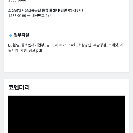
소상공인시장진흥공단 통합 콜센터(평일 09~18시)
1533-0100 → 내선번호 2번
첨부파일
arrow_forward
붙임_중소벤처기업부_공고_제2025364호_소상공인_부담경감_크레딧_지
원사업_시행_공고.pdf
코멘터리