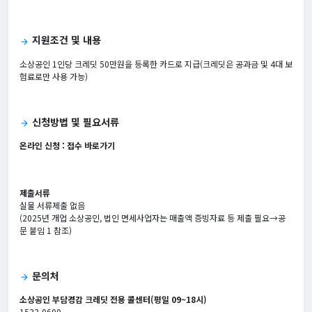
지원조건 및 내용
arrow_forward
소상공인 1인당 크레딧 50만원을 등록한 카드로 지급(크레딧은 공과금 및 4대 보
험료로만 사용 가능)
신청방법 및 필요서류
arrow_forward
온라인 신청 :
접수 바로가기
제출서류
실물 서류제출 없음
(2025년 개업 소상공인, 법인 면세사업자는 매출액 증빙자료 등 제출 필요→공
문 붙임 1 참조)
문의처
arrow_forward
소상공인 부담경감 크레딧 전용 콜센터(평일 09~18시)
1533-0600