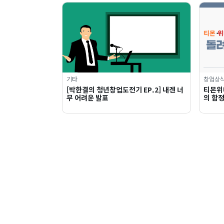
기타
창업상
[박한결의 청년창업도전기 EP.2] 내겐 너
티몬위
무 어려운 발표
의 함