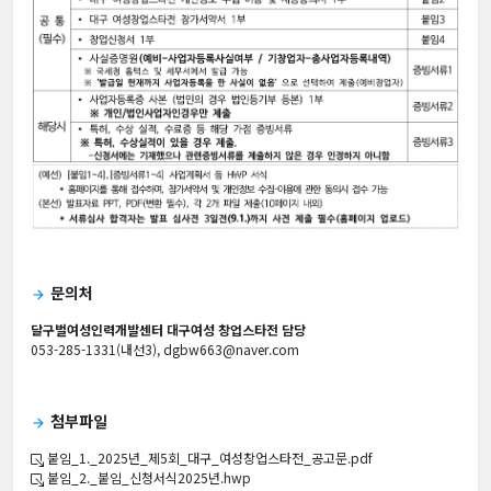
문의처
arrow_forward
달구벌여성인력개발센터 대구여성 창업스타전 담당
053-285-1331(내선3), dgbw663@naver.com
첨부파일
arrow_forward
붙임_1._2025년_제5회_대구_여성창업스타전_공고문.pdf
붙임_2._붙임_신청서식2025년.hwp