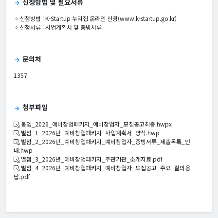
신청방법 및 필요서류
arrow_forward
◦신청방법 :
K-Startup 누리집 온라인 신청(www.k-startup.go.kr)
◦신청서류 : 사업계획서 및 증빙서류
문의처
arrow_forward
1357
첨부파일
arrow_forward
붙임_2026_예비창업패키지_예비창업자_모집공고최종.hwpx
별첨_1_2026년_예비창업패키지_사업계획서_양식.hwp
별첨_2_2026년_예비창업패키지_예비창업자_증빙서류_제출목록_안
내.hwp
별첨_3_2026년_예비창업패키지_주관기관_소개자료.pdf
별첨_4_2026년_예비창업패키지_예비창업자_모집공고_주요_질의응
답.pdf