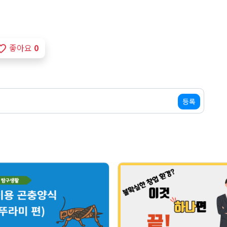
좋아요
0
te_border
등록