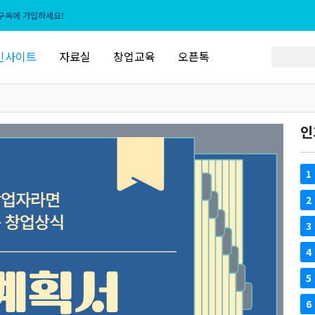
구독에 가입하세요!
인사이트
자료실
창업교육
오픈톡
인
1
2
3
4
5
6