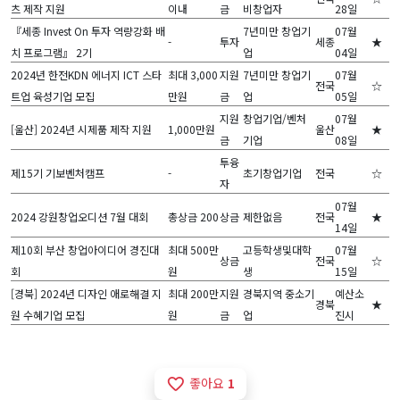
츠 제작 지원
이내
금
비창업자
28일
『세종 Invest On 투자 역량강화 배
7년미만 창업기
07월
-
투자
세종
★
치 프로그램』 2기
업
04일
2024년 한전KDN 에너지 ICT 스타
최대 3,000
지원
7년미만 창업기
07월
전국
☆
트업 육성기업 모집
만원
금
업
05일
지원
창업기업/벤처
07월
[울산] 2024년 시제품 제작 지원
1,000만원
울산
★
금
기업
08일
투융
제15기 기보벤처캠프
-
초기창업기업
전국
☆
자
07월
2024 강원창업오디션 7월 대회
총상금 200
상금
제한없음
전국
★
14일
제10회 부산 창업아이디어 경진대
최대 500만
고등학생및대학
07월
상금
전국
☆
회
원
생
15일
[경북] 2024년 디자인 애로해결 지
최대 200만
지원
경북지역 중소기
예산소
경북
★
원 수혜기업 모집
원
금
업
진시
좋아요
1
favorite_border