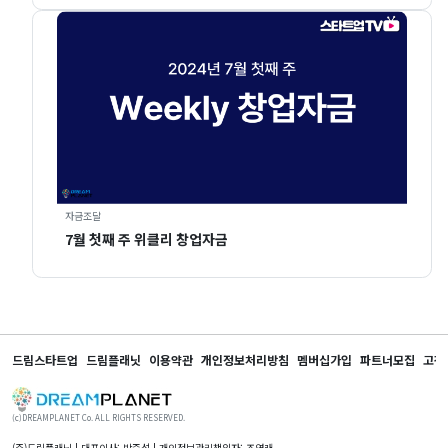
자금조달
7월 첫째 주 위클리 창업자금
드림스타트업
드림플래닛
이용약관
개인정보처리방침
멤버십가입
파트너모집
고객
(c)DREAMPLANET Co. ALL RIGHTS RESERVED.
(주)드림플래닛 | 대표이사: 박준석 | 개인정보관리책임자: 조영래