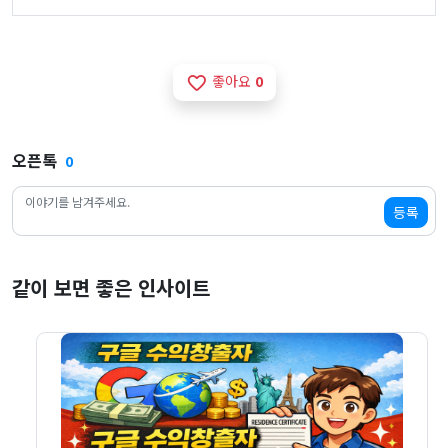
좋아요
0
favorite_border
오픈톡
0
등록
같이 보면 좋은 인사이트