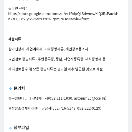
온라인 신청 :
https://docs.google.com/forms/d/e/1FAIpQLSdwmsvXlQ3RsPau-M-
n2eO_1cS_yS526MtXzrPWRpmjc8JdNA/viewform
제출서류
참가신청서, 사업계획서, 기타증빙서류, 개인정보동의서
요건검토 증빙서류 : 주민등록증, 등본, 사업자등록증, 재직증명서 등
자격검토를 위해 모든 증빙서류는 공고일 이후 발급된 것으로 제출
문의처
arrow_forward
중구청년디딤터 전담매니저(052-211-1030, astonish25@ccei.kr)
울산창조경제혁신센터 담당자(052-716-5143, 052-222-9129)
첨부파일
arrow_forward