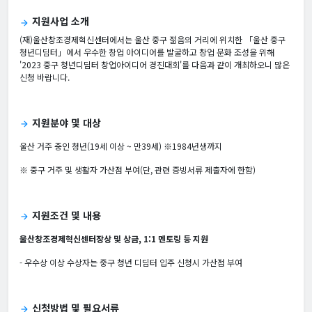
지원사업 소개
arrow_forward
(재)울산창조경제혁신센터에서는 울산 중구 젊음의 거리에 위치한 「울산 중구
청년디딤터」에서 우수한 창업 아이디어를 발굴하고 창업 문화 조성을 위해
'2023 중구 청년디딤터 창업아이디어 경진대회'를 다음과 같이 개최하오니 많은
신청 바랍니다.
지원분야 및 대상
arrow_forward
울산 거주 중인 청년(19세 이상 ~ 만39세) ※1984년생까지
※ 중구 거주 및 생활자 가산점 부여(단, 관련 증빙서류 제출자에 한함)
지원조건 및 내용
arrow_forward
울산창조경제혁신센터장상 및 상금, 1:1 멘토링 등 지원
- 우수상 이상 수상자는 중구 청년 디딤터 입주 신청시 가산점 부여
신청방법 및 필요서류
arrow_forward