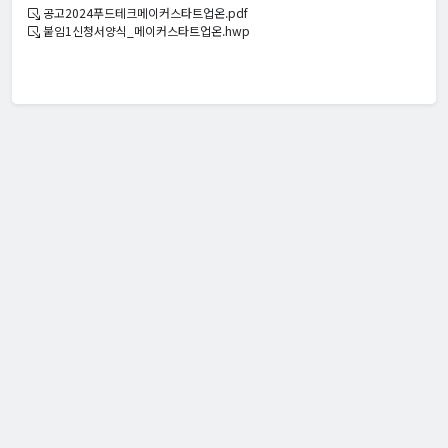
공고2024푸드테크메이커스타트업온.pdf
붙임1신청서양식_메이커스타트업온.hwp