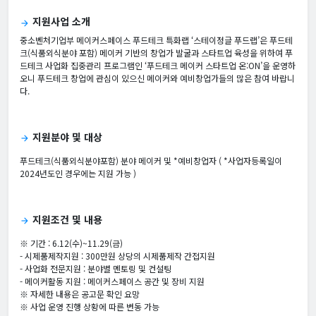
지원사업 소개
arrow_forward
중소벤처기업부 메이커스페이스 푸드테크 특화랩 ‘스테이정글 푸드랩’은 푸드테
크(식품외식분야 포함) 메이커 기반의 창업가 발굴과 스타트업 육성을 위하여 푸
드테크 사업화 집중관리 프로그램인 ‘푸드테크 메이커 스타트업 온:ON’을 운영하
오니 푸드테크 창업에 관심이 있으신 메이커와 예비창업가들의 많은 참여 바랍니
다.
지원분야 및 대상
arrow_forward
푸드테크(식품외식분야포함) 분야 메이커 및 *예비창업자 ( *사업자등록일이
2024년도인 경우에는 지원 가능 )
지원조건 및 내용
arrow_forward
※ 기간 : 6.12(수)~11.29(금)
- 시제품제작지원 : 300만원 상당의 시제품제작 간접지원
- 사업화 전문지원 : 분야별 멘토링 및 컨설팅
- 메이커활동 지원 : 메이커스페이스 공간 및 장비 지원
※ 자세한 내용은 공고문 확인 요망
※ 사업 운영 진행 상황에 따른 변동 가능