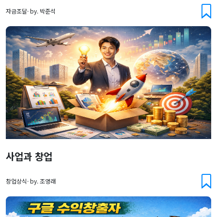
자금조달· by. 박준석
사업과 창업
창업상식· by. 조영래