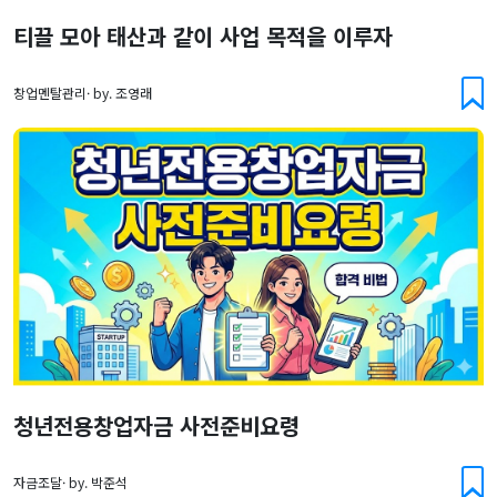
티끌 모아 태산과 같이 사업 목적을 이루자
창업멘탈관리· by. 조영래
청년전용창업자금 사전준비요령
자금조달· by. 박준석